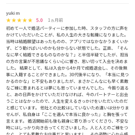
yuki m
5.0
1ヵ月前
初めて一人で婚活パーティーに参加した時、スタッフの方に声を
かけていただいたことが、私の人生の大きな転機になりました。
当時は結婚願望はあったものの、アプリではなかなかうまくいか
ず、どう動けばいいのかも分からない状態でした。正直、「そん
なに早く結婚できるものなのかな？」と半信半疑でしたが、担当
の方の言葉が不思議なくらい心に響き、思い切って入会を決めま
した。 結果として、私は入会から4か月で成婚退会し、その後無
事に入籍することができました。30代後半になり、「本当に見つ
かるのかな」と不安もありましたが、まさかこんなにも早く素敵
なご縁に恵まれるとは夢にも思っていませんでした。 今振り返る
と、あの日声をかけていただけなければ、今のパートナーと出会
うことはなかったので、人生を変えるきっかけをいただいたのだ
と感じています。 他社との比較はしていないため違いは分かりま
せんが、私自身は「ここを選んで本当に良かった」と胸を張って
言えます。 婚活開始前も後も親身に寄り添ってくださり、不安な
時にはしっかり向き合ってくださいました。人と人とのご縁をつ
なぐ、とても素敵なお仕事だと思いますし、その姿勢に心から感