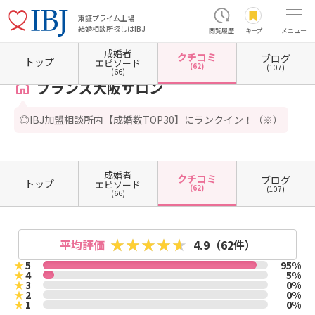
東証プライム上場
結婚相談所探しはIBJ
閲覧履歴
キープ
メニュー
成婚者
クチコミ
ブログ
ホーム
大阪府の結婚相談所
大阪府大阪市
大阪府大阪市北区
大阪府大阪市北区梅田
トップ
エピソード
(62)
(107)
(66)
ブランズ大阪サロン
◎IBJ加盟相談所内【成婚数TOP30】にランクイン！（※）
成婚者
クチコミ
ブログ
トップ
エピソード
(62)
(107)
(66)
平均評価
4.9
（62件）
★
5
95%
★
4
5%
★
3
0%
★
2
0%
★
1
0%