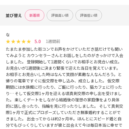
並び替え
新着順
評価高い順
評価低い順
な
5.0
1週間前
たまたま参加した街コンでお声をかけていただき話だけでも聞い
てみようと カウンセラーさんとお話しをしたのがきっかけで入会
しました。 登録開始して1週間くらいでお相手とお見合い成立。
お見合いが1週間後に決まり緊張で迎えた当日を覚えています。
お相手とお見合いした時はなんて笑顔が素敵な人なんだろう。と
帰りの電車ですぐに仮交際を申し込み、成立しました。 仮交際
期間には水族館に行ったり、ご飯に行ったり、猫カフェに行った
り… そして仮交際1ヶ月を迎える頃真剣交際の申し出を受けまし
た。 楽しくデートをしながら結婚後の理想の家庭像をより具体
的に話し合ったり、指輪を見に行ったりしました。 そして真剣交
際1ヶ月で正式にプロポーズしていただき無事婚約することがで
きました。 出会ってからは約2ヶ月半。ほんとにスピード婚と自
分でもびっくりしていますが彼と出会えて今は毎日本当に幸せで