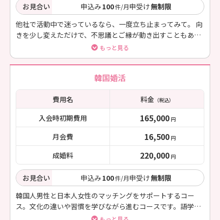
お見合い
申込み
100
申受け
無制限
件/月
他社で活動中で迷っているなら、一度立ち止まってみて。 向
きを少し変えただけで、不思議とご縁が動き出すこともある
の。 頑張ってきた時間を大切に、今のあなたに合う婚活へ整
もっと見る
え直します。
韓国婚活
費用名
料金
（税込）
165,000
入会時初期費用
円
16,500
月会費
円
220,000
成婚料
円
お見合い
申込み
100
申受け
無制限
件/月
韓国人男性と日本人女性のマッチングをサポートするコー
ス。文化の違いや習慣を学びながら進むコースです。語学力
などでサポート内容が変わります。
もっと見る