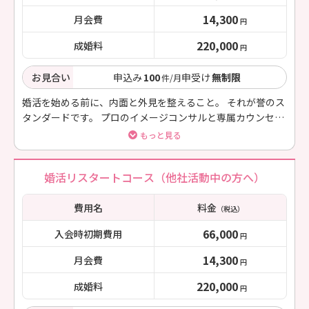
14,300
月会費
円
220,000
成婚料
円
お見合い
申込み
100
申受け
無制限
件/月
婚活を始める前に、内面と外見を整えること。 それが誉のス
タンダードです。 プロのイメージコンサルと専属カウンセラ
ーが伴走し、 「自分らしい魅力」を一緒に引き出していきま
もっと見る
す。
婚活リスタートコース（他社活動中の方へ）
費用名
料金
（税込）
66,000
入会時初期費用
円
14,300
月会費
円
220,000
成婚料
円