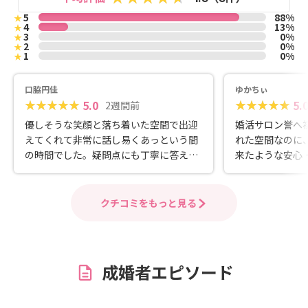
5
88%
★
4
13%
★
3
0%
★
2
0%
★
1
0%
★
口脇円佳
ゆかちぃ
5.0
5.
2週間前
優しそうな笑顔と落ち着いた空間で出迎
婚活サロン誉へ初
えてくれて非常に話し易くあっという間
れた空間なのに
の時間でした。疑問点にも丁寧に答えて
来たような安心
頂きありがとうございました。
気がとても良き
バレイ”を体験
ロもほぐれました
クチコミをもっと見る
いします😆💕
成婚者エピソード