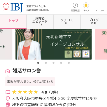
東証プライム上場
結婚相談所探しはIBJ
閲覧履歴
キープ
メニュー
成婚者
クチコミ
ブログ
ホーム
大阪府の結婚相談所
大阪府大阪市
大阪府大阪市中央区
婚活サロン誉
トップ
エピソード
(8)
(54)
(1)
婚活サロン誉
印象が変わると、婚活が変わる
4.8
（8件）
大阪府大阪市中央区今橋4-5-20 淀屋橋竹村ビル7F 
地下鉄御堂筋線 淀屋橋駅から徒歩3分