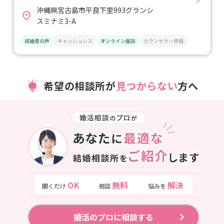
沖縄県宮古島市平良下里993グランシ
スミナミ3-A
成婚者の声
キャッシュレス
オンライン面談
カウンセラー資格
希望の相談所が
見つからない
方へ
OK
無料
解決
聞くだけ
相談
悩みを
婚活のプロに相談する