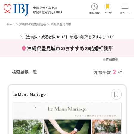
東証プライム上場
結婚相談所探しはIBJ
閲覧履歴
キープ
メニュー
ホーム
沖縄県の結婚相談所
沖縄県豊見城市
＼
／
【会員数・成婚者数No.1
】 結婚相談所を探すならIBJ
※
沖縄県豊見城市のおすすめの結婚相談所
※算出根拠
2
検索結果一覧
相談所数
件
Le Mana Mariage