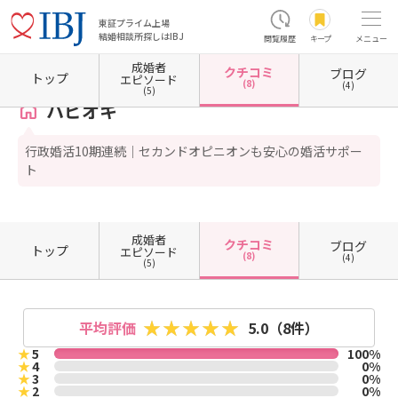
東証プライム上場
結婚相談所探しはIBJ
閲覧履歴
キープ
メニュー
成婚者
クチコミ
ブログ
ホーム
沖縄県の結婚相談所
沖縄県宜野湾市
ハピオキ
クチコミ一覧
トップ
エピソード
(8)
(4)
(5)
ハピオキ
行政婚活10期連続｜セカンドオピニオンも安心の婚活サポー
ト
成婚者
クチコミ
ブログ
トップ
エピソード
(8)
(4)
(5)
平均評価
5.0
（8件）
★
5
100%
★
4
0%
★
3
0%
★
2
0%