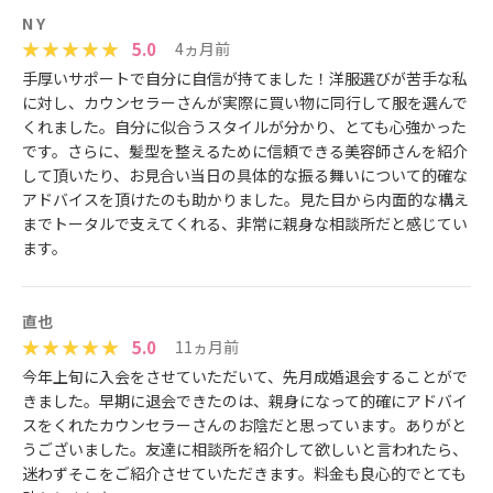
N Y
5.0
4ヵ月前
手厚いサポートで自分に自信が持てました！ ​洋服選びが苦手な私
に対し、カウンセラーさんが実際に買い物に同行して服を選んで
くれました。自分に似合うスタイルが分かり、とても心強かった
です。 ​さらに、髪型を整えるために信頼できる美容師さんを紹介
して頂いたり、お見合い当日の具体的な振る舞いについて的確な
アドバイスを頂けたのも助かりました。 ​見た目から内面的な構え
までトータルで支えてくれる、非常に親身な相談所だと感じてい
ます。
直也
5.0
11ヵ月前
今年上旬に入会をさせていただいて、先月成婚退会することがで
きました。早期に退会できたのは、親身になって的確にアドバイ
スをくれたカウンセラーさんのお陰だと思っています。ありがと
うございました。友達に相談所を紹介して欲しいと言われたら、
迷わずそこをご紹介させていただきます。料金も良心的でとても