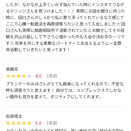
したが、なかなか上手くいかず悩んでいた時にインスタでつなが
るマリッジさんを見つけました！！！ 実際にお話を聞きに伺った
時に、田口さんがしっかり私に寄り添ってくれているなと感じて
ここで心機一転婚活を再度頑張りたいと思って入会しました☆ 田
口さんも実際に結婚相談所で活動されていたとお聞きしてその経
験を沢山お話しして下さり心強かったのも入会の決め手の一つで
す☆ 将来を共にする素敵なパートナーと出会えるように一生懸
命活動していきたいと思ってます！
奏蘭花
4.0
1年前
プランナーのみほさんがとても親身になってくれるので、不安な
時も頑張ろうと思えます！ 自分では、コンプレックスでしかな
い箇所も見方を変えて、ポジティブにしてくれます。
和泉翔太
5.0
1年前
カウンセラーの方がとても親切で、良い意味で深い部分まで掘り