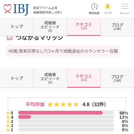
東証プライム上場
結婚相談所探しはIBJ
閲覧履歴
キープ
メニュー
成婚者
クチコミ
ブログ
ホーム
沖縄県の結婚相談所
沖縄県浦添市
つながるマリッジ
クチコミ一覧
トップ
エピソード
(32)
(168)
(4)
つながるマリッジ
40歳/真剣交際なし!?/2ヶ月で成婚退会のカウンセラー在籍
成婚者
クチコミ
ブログ
トップ
エピソード
(32)
(168)
(4)
平均評価
4.8
（32件）
★
5
88%
★
4
13%
★
3
0%
★
2
0%
★
1
0%