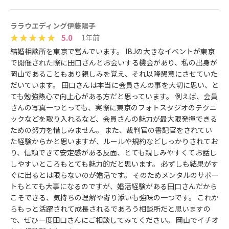
ララウエディング伊藤陽子
5.0
1年前
結婚相談所を東京で営んでいます。 IBJの大きなイベントが東京
で開催された際に田口さんとお会いする機会があり、私の出身が
岡山であることもあり親しみを覚え、それ以降懇意にさせていた
だいています。 田口さんは本当に会員さんの事を大切に思い、と
ても勉強熱心で向上心がある方だと思っています。 例えば、会員
さんの写真一つとっても、実際に東京のフォトスタジオのテクニ
ックなどを取り入れるなど、会員さんの魅力が最大限発揮できる
ための努力を惜しみません。 また、裁判官の書記官をされてい
た経験からかと思いますが、ルールや規約などしっかりされてお
り、信頼できて安定感がある反面、とても親しみやすくてお話し
しやすいところもとても魅力的だと思います。 必ずしも結果がす
ぐに出るとは限らないのが婚活です。 そのためメンタルのサポー
トもとても大事になるのですが、婚活経験がある田口さんだから
こそできる、気持ちの理解や寄り添いも強味の一つです。 これか
らもっと活躍されて成長されるであろう相談所だと思いますの
で、ぜひ一度田口さんにご相談してみてください。 岡山でイチオ