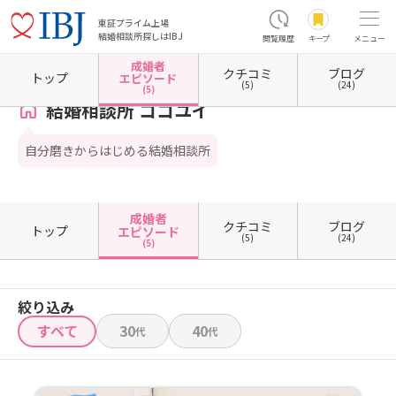
東証プライム上場
結婚相談所探しはIBJ
閲覧履歴
キープ
メニュー
成婚者
クチコミ
ブログ
ホーム
沖縄県の結婚相談所
沖縄県宜野湾市
結婚相談所 ココユイ
成婚者エピソード一
トップ
エピソード
(5)
(24)
(5)
結婚相談所 ココユイ
自分磨きからはじめる結婚相談所
成婚者
クチコミ
ブログ
トップ
エピソード
(5)
(24)
(5)
絞り込み
すべて
30
40
代
代