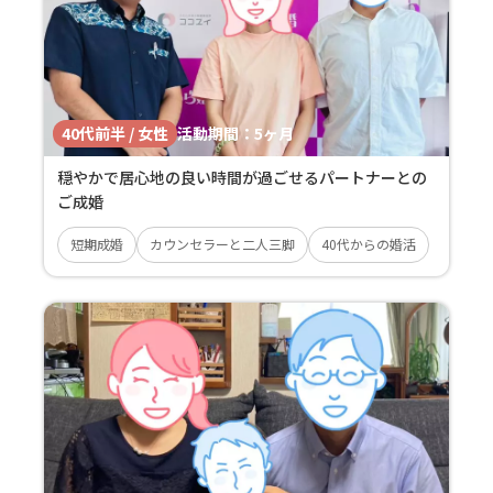
40代前半 / 女性
活動期間：
5ヶ月
穏やかで居心地の良い時間が過ごせるパートナーとの
ご成婚
短期成婚
カウンセラーと二人三脚
40代からの婚活