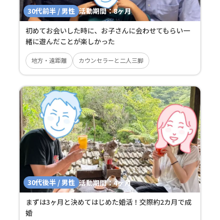
30代前半 / 男性
活動期間：
8ヶ月
初めてお会いした時に、お子さんに会わせてもらい一
緒に遊んだことが楽しかった
地方・遠距離
カウンセラーと二人三脚
30代後半 / 男性
活動期間：
4ヶ月
まずは3ヶ月と決めてはじめた婚活！交際約2カ月で成
婚