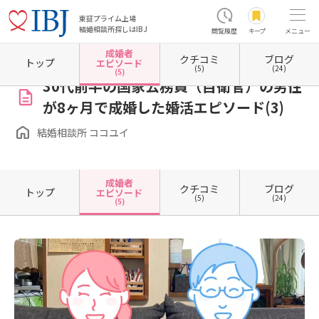
東証プライム上場
結婚相談所探しはIBJ
閲覧履歴
キープ
メニュー
成婚者
クチコミ
ブログ
ホーム
沖縄県の結婚相談所
沖縄県宜野湾市
結婚相談所 ココユイ
成婚者エピソード一
トップ
エピソード
(5)
(24)
(5)
30代前半の国家公務員（自衛官）の男性
が8ヶ月で成婚した婚活エピソード(3)
結婚相談所 ココユイ
成婚者
クチコミ
ブログ
トップ
エピソード
(5)
(24)
(5)