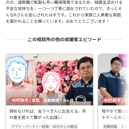
のの、遠距離で転勤も多い職場環境であるため、結婚生活おける
不安な気持ちを、一つ一つ丁寧に話をされていたので、きっとそ
んなKさんも安心されたはずです。これから家族三人素敵な家庭
を築かれることを願っています。おめでとうございます！
この相談所の他の成婚者エピソード
40代後半 / 女性
40代前半 / 
活動期間：8ヶ月
諦めなければ、会うべき人に出会える。年
穏やかで居心
の差を超えて繋がった出逢い
トナーとのご
アプリ・パーティー経験
40代からの婚活
短期成婚
カウ