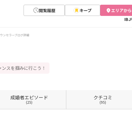
閲覧履歴
キープ
エリアから
IB
ウンセラーブログ詳細
ャンスを掴みに行こう！
成婚者
エピソード
クチコミ
(25)
(95)