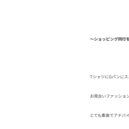
～ショッピング同行
T
シャツに
G
パンにス
お見合いファッショ
とても素直でアドバ