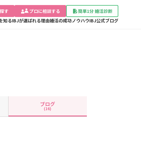
探す
プロに相談する
簡単1分 婚活診断
Jを知る
IBJが選ばれる理由
婚活の成功ノウハウ
IBJ公式ブログ
ブログ
(16)