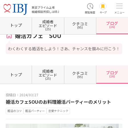
東証プライム上場
結婚相談所探しはIBJ
閲覧履歴
キープ
メニュー
成婚者
ブログ
クチコミ
ホーム
沖縄県の結婚相談所
婚活カフェ SOU
カウンセラーブログ一覧
カウンセラー
トップ
エピソード
(16)
(95)
(25)
婚活カフェ SOU
わくわくする婚活をしよう！さあ、チャンスを掴みに行こう！
成婚者
ブログ
クチコミ
トップ
エピソード
(16)
(95)
(25)
投稿日：2024/03/27
婚活カフェSOUのお料理婚活パーティーのメリット
婚活のコツ
婚活パーティー
恋愛テクニック