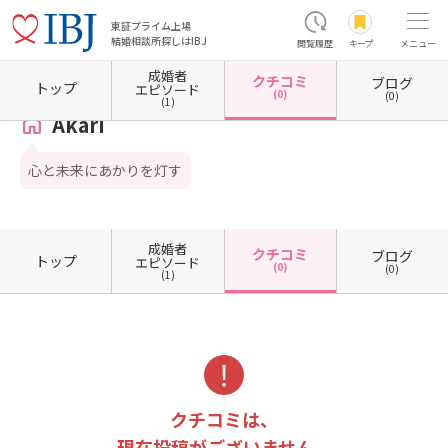
東証プライム上場
結婚相談所探しはIBJ
閲覧履歴
キープ
メニュー
成婚者
クチコミ
ブログ
ホーム
岡山県の結婚相談所
岡山県倉敷市
Akari
クチコミ一覧
トップ
エピソード
(0)
(0)
(1)
Akari
心と未来にあかりを灯す
成婚者
クチコミ
ブログ
トップ
エピソード
(0)
(0)
(1)
クチコミは、
現在投稿がございません。