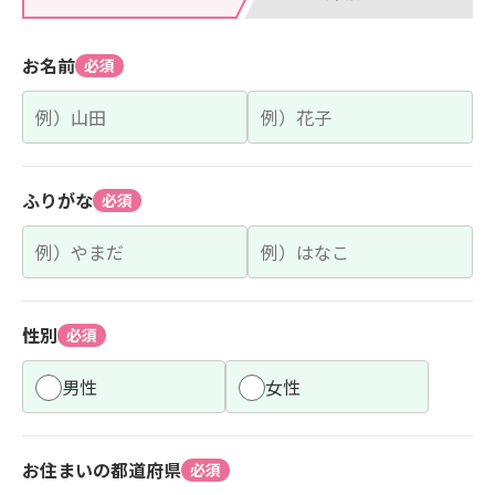
お名前
必須
ふりがな
必須
性別
必須
男性
女性
お住まいの都道府県
必須