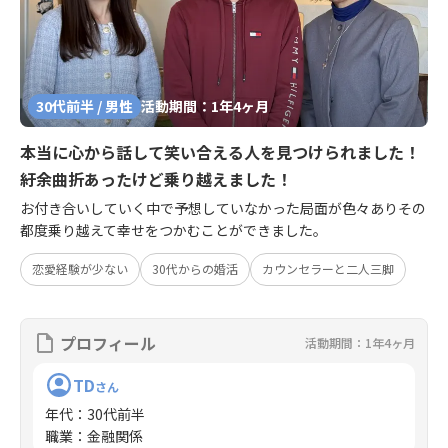
30代前半 / 男性
活動期間：1年4ヶ月
本当に心から話して笑い合える人を見つけられました！
紆余曲折あったけど乗り越えました！
お付き合いしていく中で予想していなかった局面が色々ありその
都度乗り越えて幸せをつかむことができました。
恋愛経験が少ない
30代からの婚活
カウンセラーと二人三脚
プロフィール
活動期間：1年4ヶ月
TD
さん
年代
：
30代前半
職業
：
金融関係