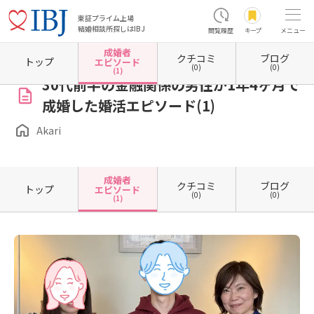
東証プライム上場
結婚相談所探しはIBJ
閲覧履歴
キープ
メニュー
成婚者
クチコミ
ブログ
ホーム
岡山県の結婚相談所
岡山県倉敷市
Akari
成婚者エピソード一覧
成婚者エピ
トップ
エピソード
(0)
(0)
(1)
30代前半の金融関係の男性が1年4ヶ月で
成婚した婚活エピソード(1)
Akari
成婚者
クチコミ
ブログ
トップ
エピソード
(0)
(0)
(1)