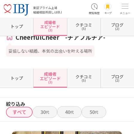
東証プライム上場
結婚相談所探しはIBJ
閲覧履歴
キープ
メニュー
成婚者
クチコミ
ブログ
ホーム
大分県の結婚相談所
大分県大分市
CheerfulCheer -チアフルチア-
成婚者エピ
トップ
エピソード
(5)
(2)
(3)
CheerfulCheer -チアフルチア-
妥協しない結婚、本気の出会いを叶える場所
成婚者
クチコミ
ブログ
トップ
エピソード
(5)
(2)
(3)
絞り込み
すべて
30
40
50
代
代
代