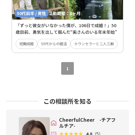
50代前半 / 男性
活動期間：
3ヶ月
「ずっと彼女がいなかった僕が、106日で成婚！」50
歳目前、勇気を出して掴んだ“奥さんのいる年末年始”
短期成婚
50代からの婚活
カウンセラーと二人三脚
1
この相談所を知る
CheerfulCheer -チアフ
ルチア-
4.8
（5）