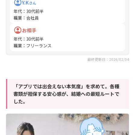
Y.K
さん
年代
：
30代前半
職業
：
会社員
お相手
年代
：
30代前半
職業
：
フリーランス
最終更新日：2026/02/04
「アプリでは出会えない本気度」を求めて。各種
書類が担保する安心感が、結婚への最短ルートで
した。