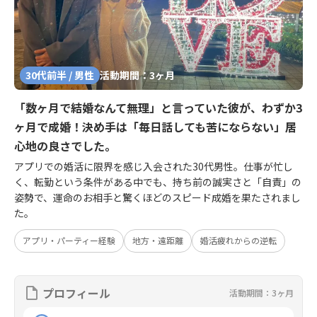
30代前半 / 男性
活動期間：3ヶ月
「数ヶ月で結婚なんて無理」と言っていた彼が、わずか3
ヶ月で成婚！決め手は「毎日話しても苦にならない」居
心地の良さでした。
アプリでの婚活に限界を感じ入会された30代男性。仕事が忙し
く、転勤という条件がある中でも、持ち前の誠実さと「自責」の
姿勢で、運命のお相手と驚くほどのスピード成婚を果たされまし
た。
アプリ・パーティー経験
地方・遠距離
婚活疲れからの逆転
プロフィール
活動期間：3ヶ月