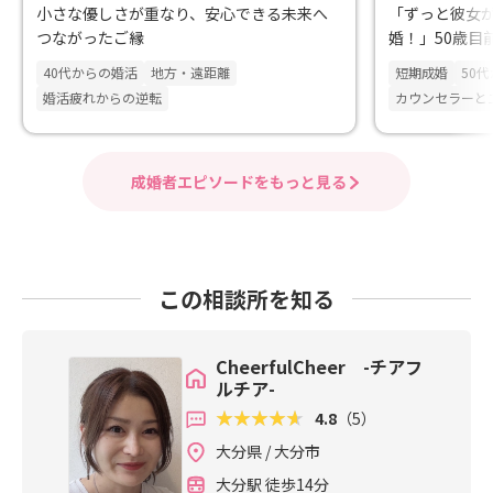
小さな優しさが重なり、安心できる未来へ
「ずっと彼女が
つながったご縁
婚！」50歳目
んのいる年末年
40代からの婚活
地方・遠距離
短期成婚
50
婚活疲れからの逆転
カウンセラーと
成婚者エピソードをもっと見る
この相談所を知る
CheerfulCheer -チアフ
ルチア-
4.8
（5）
大分県 / 大分市
大分駅 徒歩14分