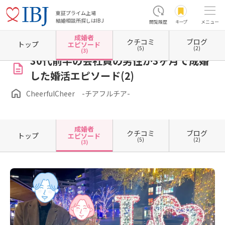
東証プライム上場
結婚相談所探しはIBJ
閲覧履歴
キープ
メニュー
成婚者
クチコミ
ブログ
ホーム
大分県の結婚相談所
大分県大分市
CheerfulCheer -チアフルチア-
成婚者エピ
トップ
エピソード
(5)
(2)
(3)
30代前半の会社員の男性が3ヶ月で成婚
した婚活エピソード(2)
CheerfulCheer -チアフルチア-
成婚者
クチコミ
ブログ
トップ
エピソード
(5)
(2)
(3)