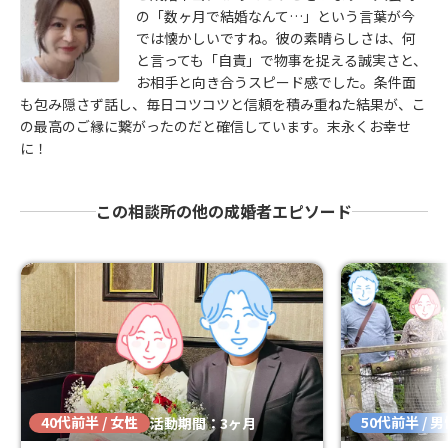
の「数ヶ月で結婚なんて…」という言葉が今
では懐かしいですね。彼の素晴らしさは、何
と言っても「自責」で物事を捉える誠実さと、
お相手と向き合うスピード感でした。条件面
も包み隠さず話し、毎日コツコツと信頼を積み重ねた結果が、こ
の最高のご縁に繋がったのだと確信しています。末永くお幸せ
に！
この相談所の他の成婚者エピソード
40代前半 / 女性
50代前半 / 
活動期間：3ヶ月