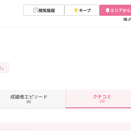
閲覧履歴
キープ
エリアから
IB
を。
成婚者
エピソード
クチコミ
(1)
(0)