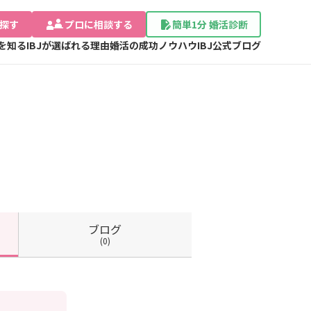
探す
プロに相談する
簡単1分 婚活診断
Jを知る
IBJが選ばれる理由
婚活の成功ノウハウ
IBJ公式ブログ
ブログ
(0)