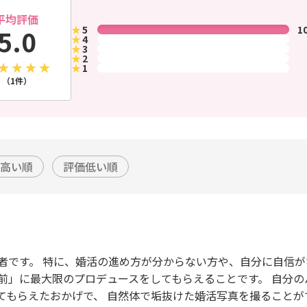
平均評価
★
5
1
5.0
★
4
★
3
★
2
★
1
（1件）
高い順
評価低い順
者です。 特に、婚活の進め方が分からない方や、自分に自信が
前」に最大限のプロデュースをしてもらえることです。 自分
てもらえたおかげで、 自然体で垢抜けた婚活写真を撮ることが