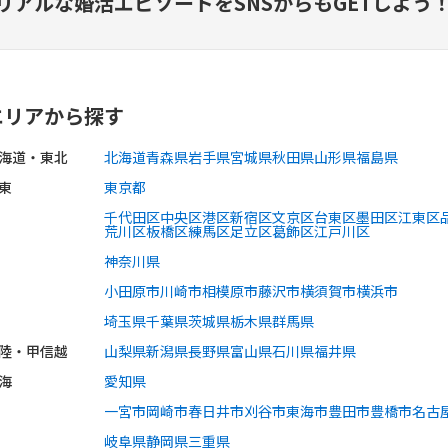
リアルな婚活エピソードを
SNSからもGETしよう
エリアから探す
海道・東北
北海道
青森県
岩手県
宮城県
秋田県
山形県
福島県
東
東京都
千代田区
中央区
港区
新宿区
文京区
台東区
墨田区
江東区
荒川区
板橋区
練馬区
足立区
葛飾区
江戸川区
神奈川県
小田原市
川崎市
相模原市
藤沢市
横須賀市
横浜市
埼玉県
千葉県
茨城県
栃木県
群馬県
陸・甲信越
山梨県
新潟県
長野県
富山県
石川県
福井県
海
愛知県
一宮市
岡崎市
春日井市
刈谷市
東海市
豊田市
豊橋市
名古
岐阜県
静岡県
三重県