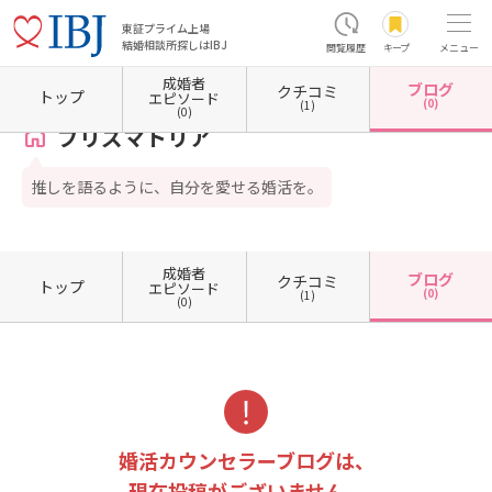
東証プライム上場
結婚相談所探しはIBJ
閲覧履歴
キープ
メニュー
成婚者
ブログ
クチコミ
ホーム
新潟県の結婚相談所
新潟県長岡市
プリズマトリア
カウンセラーブログ一覧
トップ
エピソード
(0)
(1)
(0)
プリズマトリア
推しを語るように、自分を愛せる婚活を。
成婚者
ブログ
クチコミ
トップ
エピソード
(0)
(1)
(0)
婚活カウンセラーブログは、
現在投稿がございません。