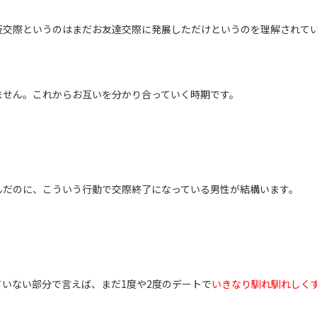
仮交際というのはまだお友達交際に発展しただけというのを理解されて
ません。これからお互いを分かり合っていく時期です。
んだのに、こういう行動で交際終了になっている男性が結構います。
ていない部分で言えば、まだ
1
度や
2
度のデートで
いきなり馴れ馴れしく