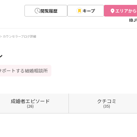
閲覧履歴
キープ
エリアから
IB
カウンセラーブログ詳細
ル
サポートする結婚相談所
成婚者
エピソード
クチコミ
(26)
(35)