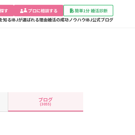
探す
プロに相談する
簡単1分 婚活診断
Jを知る
IBJが選ばれる理由
婚活の成功ノウハウ
IBJ公式ブログ
ブログ
(3055)