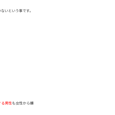
いないという事です。
する
男性
も女性から嫌