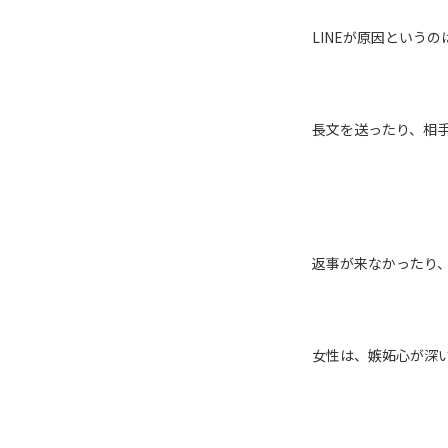
LINE
が原因というの
長文を送ったり、相
返事が来なかったり
女性は、嫉妬心が深