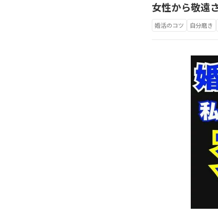
女性から敬遠
婚活のコツ
自分磨き