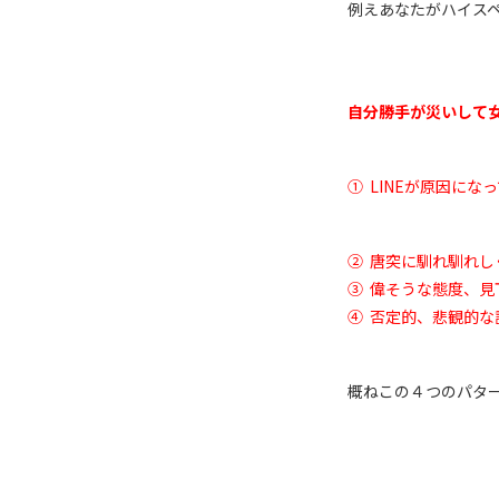
例えあなたがハイス
自分勝手が災いして
①
LINE
が原因になっ
②
唐突に馴れ馴れし
③
偉そうな態度、見
④
否定的、悲観的な
概ねこの４つのパタ