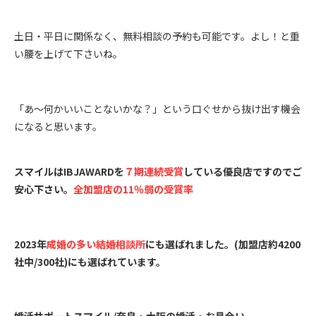
土日・平日に関係なく、無料相談の予約も可能です。よし！と重
い腰を上げて下さいね。
「あ～何かいいことないかな？」という口ぐせから抜け出す機会
になると思います。
スマイルはIBJAWARDを
７
期連続受賞
している優良店ですのでご
安心下さい。
全加盟店の11％弱の受賞率
2023年
成婚の多い結婚相談所
にも選ばれました。(加盟店約4200
社中/300社)にも選ばれています。
婚活サポートスマイル/奈良・大阪の婚活・お見合い