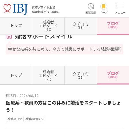
東証プライム上場
結婚相談所探しはIBJ
閲覧履歴
キープ
メニュー
成婚者
ブログ
クチコミ
ホーム
奈良県の結婚相談所
婚活サポートスマイル
カウンセラーブログ一覧
カウンセ
トップ
エピソード
(3056)
(35)
(26)
婚活サポートスマイル
幸せな結婚を共に考え、全力で誠実にサポートする結婚相談所
成婚者
ブログ
クチコミ
トップ
エピソード
(3056)
(35)
(26)
投稿日：2024/08/12
医療系・教員の方はこの休みに婚活をスタートしましょ
う！
婚活のコツ
婚活のお悩み