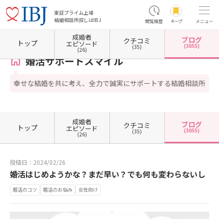
東証プライム上場
結婚相談所探しはIBJ
閲覧履歴
キープ
メニュー
成婚者
ブログ
クチコミ
ホーム
奈良県の結婚相談所
婚活サポートスマイル
カウンセラーブログ一覧
カウンセ
トップ
エピソード
(3055)
(35)
(26)
婚活サポートスマイル
幸せな結婚を共に考え、全力で誠実にサポートする結婚相談所
成婚者
ブログ
クチコミ
トップ
エピソード
(3055)
(35)
(26)
投稿日：2024/02/26
婚活はじめようかな？まだ早い？でも何も変わらないし
婚活のコツ
婚活のお悩み
女性向け