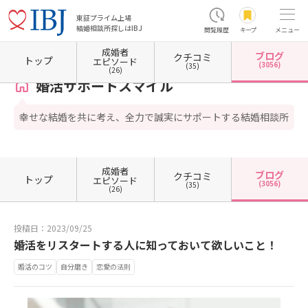
東証プライム上場
結婚相談所探しはIBJ
閲覧履歴
キープ
メニュー
成婚者
ブログ
クチコミ
ホーム
奈良県の結婚相談所
婚活サポートスマイル
カウンセラーブログ一覧
カウンセ
トップ
エピソード
(3056)
(35)
(26)
婚活サポートスマイル
幸せな結婚を共に考え、全力で誠実にサポートする結婚相談所
成婚者
ブログ
クチコミ
トップ
エピソード
(3056)
(35)
(26)
投稿日：2023/09/25
婚活をリスタートする人に知っておいて欲しいこと！
婚活のコツ
自分磨き
恋愛の法則