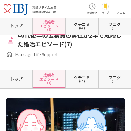
東証プライム上場
結婚相談所探しはIBJ
閲覧履歴
キープ
メニュー
成婚者
クチコミ
ブログ
ホーム
長野県の結婚相談所
長野県松本市
Marriage Life Support
成婚者エピソード一
トップ
エピソード
(44)
(33)
(8)
40代後半の公務員の男性が2年で成婚し
た婚活エピソード(7)
Marriage Life Support
成婚者
クチコミ
ブログ
トップ
エピソード
(44)
(33)
(8)