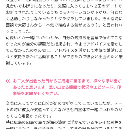
見合いでお断りになったり、交際に入っても１～２回のデートで
お断りされたりしているうちにモチベーションが下がり、何とな
く活動したりしなかったりとダラダラしていました。そんな時に
面談で大野さんから「本気で結婚する気があるの？」と言われハ
ッとしました。
可愛いとか一緒にいたいとか、自分の気持ちを言葉で伝えてこな
かったのが自分の課題だと指摘され、今までアドバイスを活かし
てこなかったのを反省し、アドバイスを活かして本気で婚活しよ
うと気持ち新たに活動することができたので彼女と出会えたと感
謝しています。
お二人が出会った日からご成婚に至るまで、様々な思い出が
あったと思います。思い出せる範囲で状況やエピソード、印
象等をお聞かせください。
交際に入ってすぐに自分が足の骨折をしてしまいましたが、デー
トの時に彼女が気遣ってくれながらも自然体で一緒にいれたのが
とても心地良かったです。
特に広島の因島で島々が海の波間に浮かんでいるキレイな景色を
一緒に見たり、食べ歩きをしたりして食の好みが似ているところ