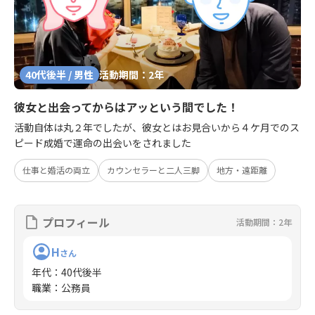
40代後半 / 男性
活動期間：2年
彼女と出会ってからはアッという間でした！
活動自体は丸２年でしたが、彼女とはお見合いから４ケ月でのス
ピード成婚で運命の出会いをされました
仕事と婚活の両立
カウンセラーと二人三脚
地方・遠距離
プロフィール
活動期間：2年
H
さん
年代
：
40代後半
職業
：
公務員