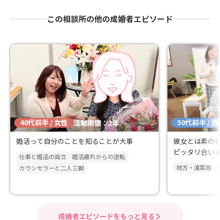
この相談所の他の成婚者エピソード
40代前半 / 女性
50代前半 / 
活動期間：2年
婚活って自分のことを知ることが大事
彼女とは素の
ピッタリ合い
仕事と婚活の両立
婚活疲れからの逆転
地方・遠距離
カウンセラーと二人三脚
成婚者エピソードをもっと見る