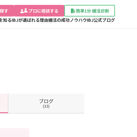
探す
プロに相談する
簡単1分 婚活診断
Jを知る
IBJが選ばれる理由
婚活の成功ノウハウ
IBJ公式ブログ
ブログ
(33)