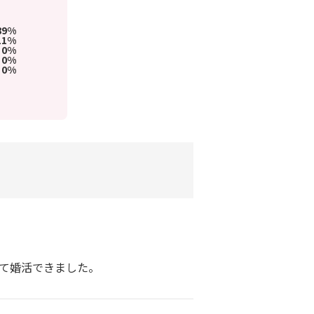
89%
11%
0%
0%
0%
して婚活できました。