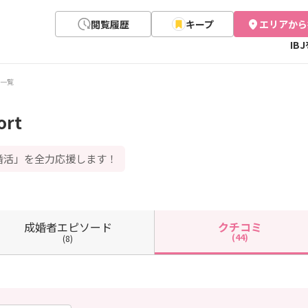
閲覧履歴
キープ
エリアから
IB
一覧
ort
婚活」を全力応援します！
成婚者
エピソード
クチコミ
(44)
(8)