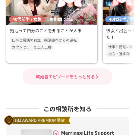
40代前半 / 女性
40代後半 / 
活動期間：2年
婚活って自分のことを知ることが大事
彼女と出会っ
た！
仕事と婚活の両立
婚活疲れからの逆転
仕事と婚活の両
カウンセラーと二人三脚
地方・遠距離
成婚者エピソードをもっと見る
この相談所を知る
Marriage Life Support