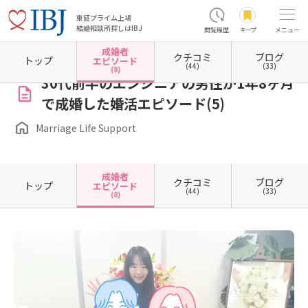
東証プライム上場
結婚相談所探しはIBJ
閲覧履歴
キープ
メニュー
成婚者
クチコミ
ブログ
ホーム
長野県の結婚相談所
長野県松本市
Marriage Life Support
成婚者エピソード一
トップ
エピソード
(44)
(33)
(8)
30代前半のエンジニアの男性が1年8ヶ月
で成婚した婚活エピソード(5)
Marriage Life Support
成婚者
クチコミ
ブログ
トップ
エピソード
(44)
(33)
(8)