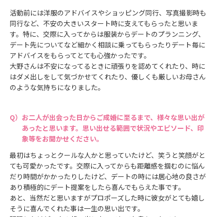
活動前には洋服のアドバイスやショッピング同行、写真撮影時も
同行など、不安の大きいスタート時に支えてもらったと思いま
す。特に、交際に入ってからは服装からデートのプランニング、
デート先についてなど細かく相談に乗ってもらったりデート毎に
アドバイスをもらってとても心強かったです。
大野さんは不安になってるときに頑張りを認めてくれたり、時に
はダメ出しをして気づかせてくれたり、優しくも厳しいお母さん
のような気持ちになりました。
お二人が出会った日からご成婚に至るまで、様々な思い出が
あったと思います。思い出せる範囲で状況やエピソード、印
象等をお聞かせください。
最初はちょっとクールな人かと思っていたけど、笑うと笑顔がと
ても可愛かったです。交際に入ってからも距離感を掴むのに悩ん
だり時間がかかったりしたけど、デートの時には居心地の良さが
あり積極的にデート提案をしたら喜んでもらえた事です。
あと、当然だと思いますがプロポーズした時に彼女がとても嬉し
そうに喜んでくれた事は一生の思い出です。