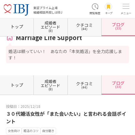
東証プライム上場
結婚相談所探しはIBJ
閲覧履歴
キープ
メニュー
成婚者
ブログ
クチコミ
ホーム
長野県の結婚相談所
長野県松本市
Marriage Life Support
カウンセラーブログ
トップ
エピソード
(33)
(44)
(8)
Marriage Life Support
婚活は頼っていい！ あなたの「本気婚活」を全力応援しま
す！
成婚者
ブログ
クチコミ
トップ
エピソード
(33)
(44)
(8)
投稿日：2025/12/18
３０代婚活女性が「また会いたい」と言われる会話ポイ
ント
女性向け
婚活のコツ
自分磨き