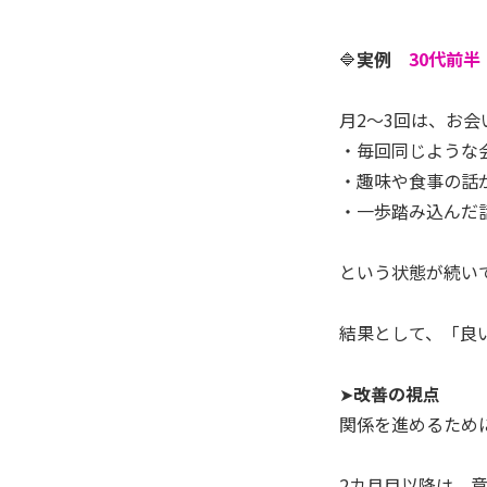
🔷
実例
30代前
月2～3回は、お
・毎回同じような
・趣味や食事の話
・一歩踏み込んだ
という状態が続い
結果として、「良
➤
改善の視点
関係を進めるため
2カ月目以降は、