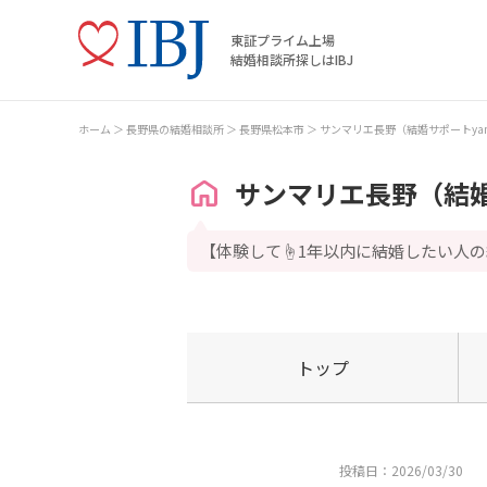
東証プライム上場
結婚相談所探しはIBJ
ホーム
長野県の結婚相談所
長野県松本市
サンマリエ長野（結婚サポートyam
サンマリエ長野（結婚
【体験して☝️1年以内に結婚したい人
トップ
投稿日：2026/03/30