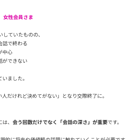
半 女性会員さま
会いしていたものの、
会話で終わる
が中心
話ができない
ていました。
い人だけれど決めてがない」となり交際終了に。
には、
会う回数だけでなく「会話の深さ」が重要
です。
意識的に将来や価値観の話題に触れていくことが必要です。