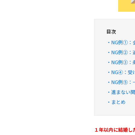
目次
NG例➀：
NG例②：
NG例③：
NG④：受
NG例⑤：
進まない
まとめ
１年以内に結婚し