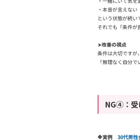
・一緒にいて気を
・本音が言えない
という状態が続い
それでも「条件が
➤
改善の視点
条件は大切ですが
「無理なく自分で
NG④：
🔷実例
30代男