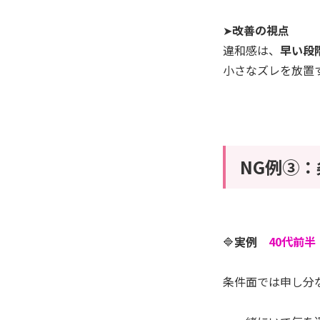
➤
改善の視点
違和感は、
早い段
小さなズレを放置
NG例③
🔷
実例
40代前
条件面では申し分