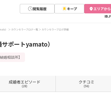
閲覧履歴
キープ
エリアから
IB
ato）
カウンセラーブログ一覧
カウンセラーブログ詳細
サポートyamato）
の結婚相談所】
成婚者
エピソード
クチコミ
(28)
(56)