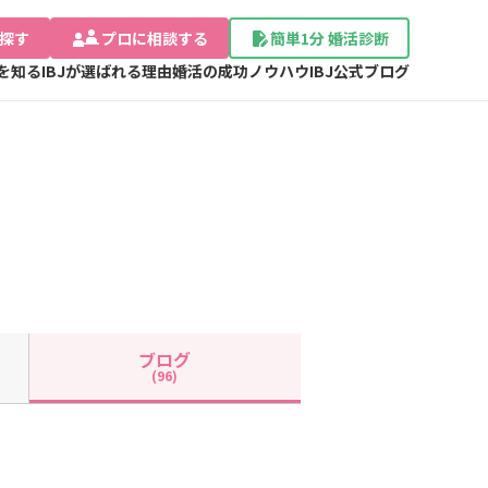
探す
プロに相談する
簡単1分 婚活診断
Jを知る
IBJが選ばれる理由
婚活の成功ノウハウ
IBJ公式ブログ
ブログ
(96)