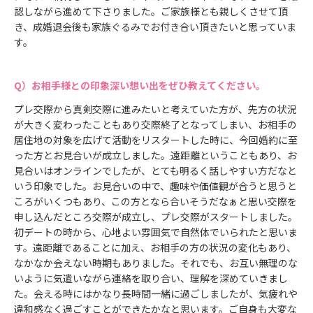
認しながら進めて下さりました。ご家族様とも親しくさせて頂
き、成婚退会後も家族ぐるみでお付き合い頂きたいと思っていま
す。
お相手様との印象深い想い出をぜひ教えてください。
プレ交際から真剣交際に進みたいと考えていた方が、先方の状況
が大きく変わったこともあり交際終了となってしまい、お相手の
居住地の対象を広げて活動をリスタートした時に、今回婚約に至
った方とお見合いが成立しました。遠距離ということもあり、お
見合いはオンラインでしたが、とても明るく話しやすい方だなと
いう印象でした。お見合いの中で、趣味や価値観が合うと思うと
ころがいくつもあり、この方となら合いそうだなぁと思い交際を
申し込んだところ交際が成立し、プレ交際がスタートしました。
初デートの時から、心地よい雰囲気で自然体でいられたと思いま
す。遠距離であることに加え、お相手の方の状況の変化もあり、
なかなか会えない時期もありました。それでも、お互い無理のな
いように気遣いながら連絡を取り合い、理解を深めていきまし
た。会える時にはかなり長時間一緒に過ごしましたが、気疲れや
違和感なく過ごすことができたかなと思います。ご自身も大変な