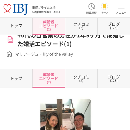
東証プライム上場
結婚相談所探しはIBJ
閲覧履歴
キープ
メニュー
成婚者
クチコミ
ブログ
ホーム
宮城県の結婚相談所
宮城県仙台市
マリアージュ・lily of the valley
成婚者エピ
トップ
エピソード
(2)
(123)
(2)
40代の自営業の男性が1年9ヶ月で成婚し
た婚活エピソード(1)
マリアージュ・lily of the valley
成婚者
クチコミ
ブログ
トップ
エピソード
(2)
(123)
(2)