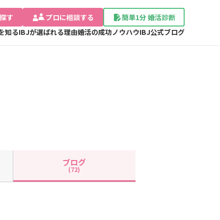
探す
プロに相談する
簡単1分 婚活診断
Jを知る
IBJが選ばれる理由
婚活の成功ノウハウ
IBJ公式ブログ
ブログ
(72)