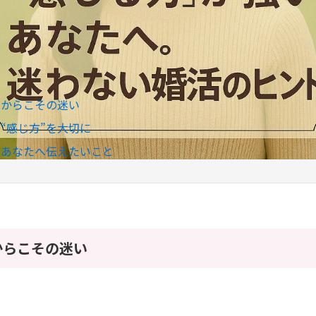
いからこその迷い
“感じ方”を大切に
るあなたへ伝えたいこと
からこその迷い