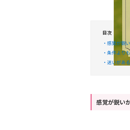
目次
感覚が鋭
条件よりも
迷いがあ
感覚が鋭い