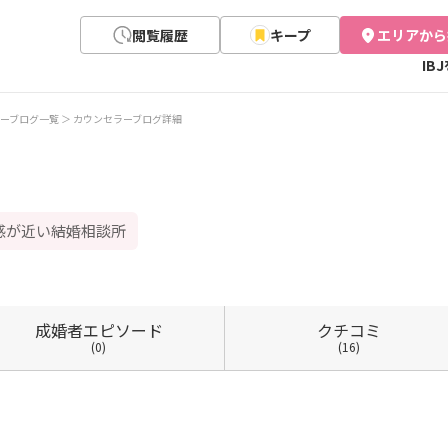
閲覧履歴
キープ
エリアから
IB
ーブログ一覧
カウンセラーブログ詳細
感が近い結婚相談所
成婚者
エピソード
クチコミ
(0)
(16)