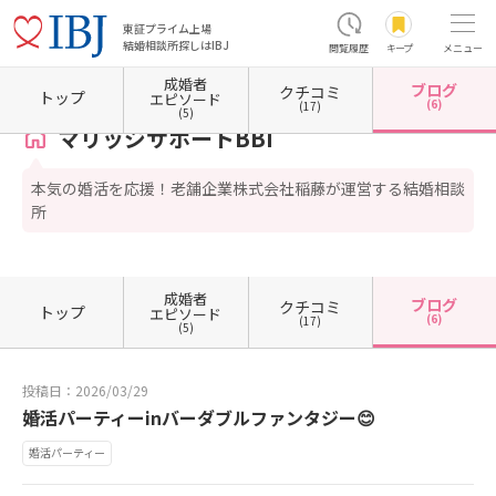
東証プライム上場
結婚相談所探しはIBJ
閲覧履歴
キープ
メニュー
成婚者
ブログ
クチコミ
ホーム
三重県の結婚相談所
三重県四日市市
マリッジサポートBBI
カウンセラーブロ
トップ
エピソード
(6)
(17)
(5)
マリッジサポートBBI
本気の婚活を応援！老舗企業株式会社稲藤が運営する結婚相談
所
成婚者
ブログ
クチコミ
トップ
エピソード
(6)
(17)
(5)
投稿日：2026/03/29
婚活パーティーinバーダブルファンタジー😊
婚活パーティー