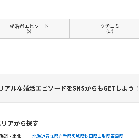
成婚者
エピソード
クチコミ
(5)
(17)
リアルな婚活エピソードを
SNSからもGETしよう
エリアから探す
海道・東北
北海道
青森県
岩手県
宮城県
秋田県
山形県
福島県