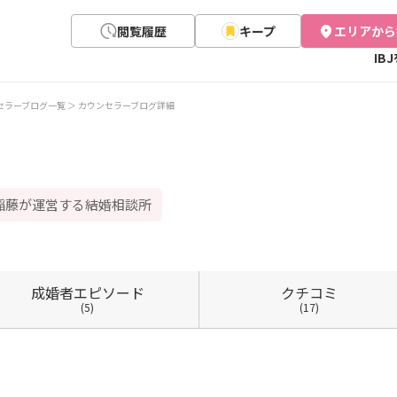
閲覧履歴
キープ
エリアから
IB
セラーブログ一覧
カウンセラーブログ詳細
稲藤が運営する結婚相談所
成婚者
エピソード
クチコミ
(5)
(17)