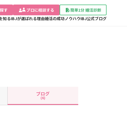
探す
プロに相談する
簡単1分 婚活診断
Jを知る
IBJが選ばれる理由
婚活の成功ノウハウ
IBJ公式ブログ
ブログ
(6)