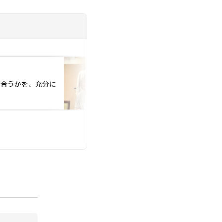
投稿日：2026.07.21
が合うかを、充分に
仲人日記〜✒️ 〜〜
り〜〜