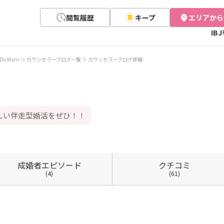
閲覧履歴
キープ
エリアから
IB
Do Marri
カウンセラーブログ一覧
カウンセラーブログ詳細
しい伴走型婚活をぜひ！！
成婚者
エピソード
クチコミ
(4)
(61)