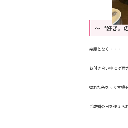
～〝好き〟の
幾度となく・・・
お付き合い中には両
拗れた糸をほぐす機
ご成婚の日を迎えられ