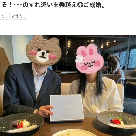
そ！･･･のすれ違いを乗越え💞ご成婚』
性向け
女性向け