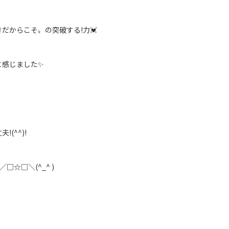
だからこそ〟の突破する!力💓
と感じました✨
(^^)!
／□☆□＼(^_^ )