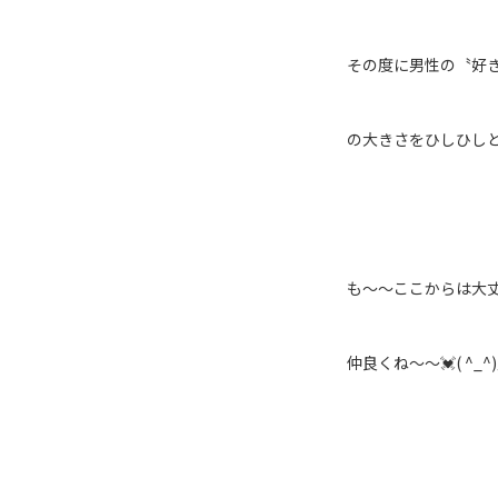
その度に男性の〝好き
の大きさをひしひし
も～～ここからは大丈夫!
仲良くね～～💓( ^_^)