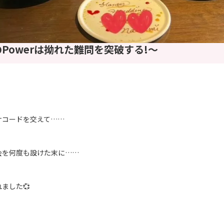
Powerは拗れた難問を突破する!～
ナコードを交えて……
会を何度も設けた末に……
ました💞