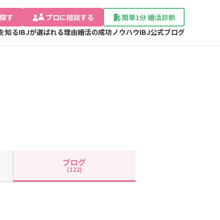
探す
プロに相談する
簡単1分 婚活診断
Jを知る
IBJが選ばれる理由
婚活の成功ノウハウ
IBJ公式ブログ
ブログ
(122)