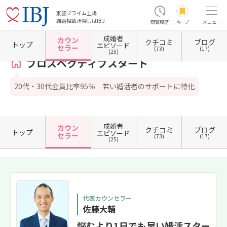
東証プライム上場
結婚相談所探しはIBJ
閲覧履歴
キープ
メニュー
成婚者
カウン
クチコミ
ブログ
ホーム
神奈川県の結婚相談所
神奈川県横浜市
神奈川県横浜市神奈川区
プロスペクテ
トップ
エピソード
セラー
(73)
(17)
(25)
プロスペクティブスタート
20代・30代会員比率95％ 若い婚活者のサポートに特化
成婚者
カウン
クチコミ
ブログ
トップ
エピソード
セラー
(73)
(17)
(25)
代表カウンセラー
佐藤大輔
悩むより1日でも早い婚活スター