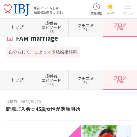
東証プライム上場
結婚相談所探しはIBJ
閲覧履歴
キープ
メニュー
成婚者
ブログ
クチコミ
ホーム
神奈川県の結婚相談所
神奈川県川崎市
神奈川県川崎市高津区
FAM marriage
トップ
エピソード
(70)
(48)
(12)
FAM marriage
自分らしく、によりそう結婚相談所
成婚者
ブログ
クチコミ
トップ
エピソード
(70)
(48)
(12)
投稿日：2024/01/23
新規ご入会☆45歳女性が活動開始