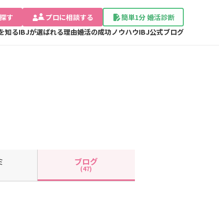
探す
プロに相談する
簡単1分 婚活診断
Jを知る
IBJが選ばれる理由
婚活の成功ノウハウ
IBJ公式ブログ
ミ
ブログ
(47)