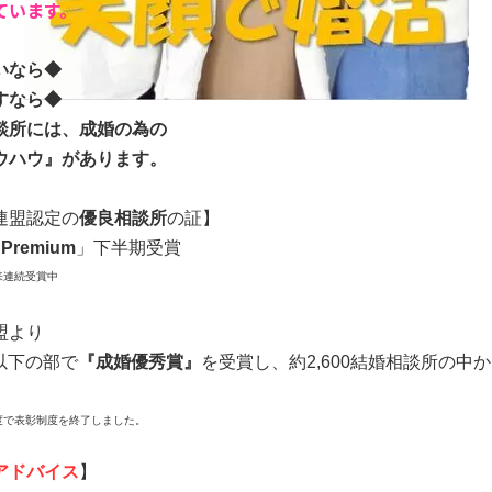
ています。
いなら◆
すなら◆
談所には、成婚の為の
ウハウ』があります。
連盟認定の
優良相談所
の証】
4 Premium
」下半期受賞
設以来連続受賞中
盟より
名以下の部で
『成婚優秀賞』
を受賞し、約2,600結婚相談所の中か
年度で表彰制度を終了しました。
アドバイス
】