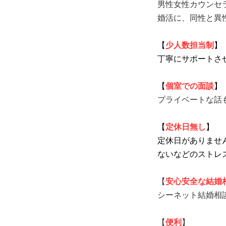
男性女性カウンセ
婚活に、同性と異
【
少人数担当制
】
丁寧にサポートさ
【
個室での面談
】
プライベートな話
【
定休日無し
】
定休日がありませ
ないなどのストレ
【
安心安全な結婚
シーネット結婚相
【
便利
】