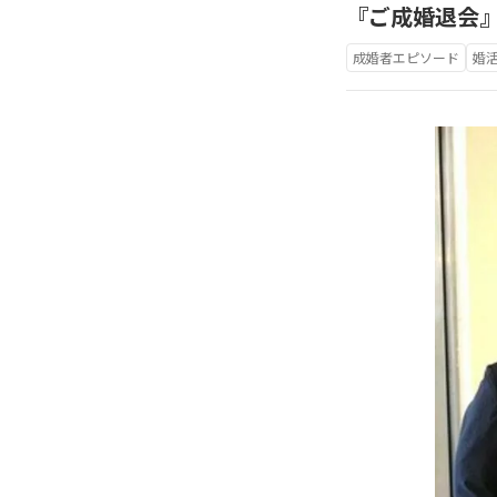
『ご成婚退会』
成婚者エピソード
婚