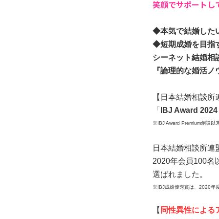
笑顔でサポートし
◆本気で結婚した
◆短期成婚を目指
シーネット結婚相
『論理的な婚活ノ
【日本結婚相談所
「
IBJ Award 202
※IBJ Award Premium創
日本結婚相談所連
2020年会員100
選ばれました。
※
IBJ成婚優秀賞は、2020
【
同性
異性による