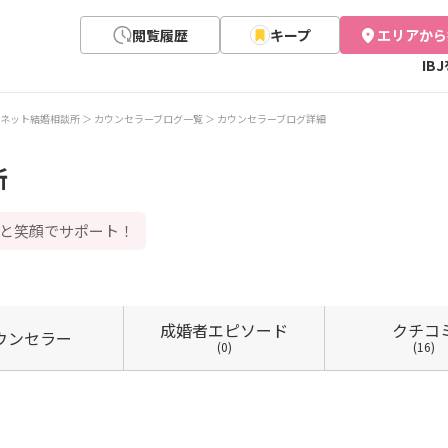
閲覧履歴
キープ
エリアから
IB
ネット結婚相談所
カウンセラーブログ一覧
カウンセラーブログ詳細
所
気と笑顔でサポート！
成婚者
エピソード
クチコ
ウン
セラー
(0)
(16)