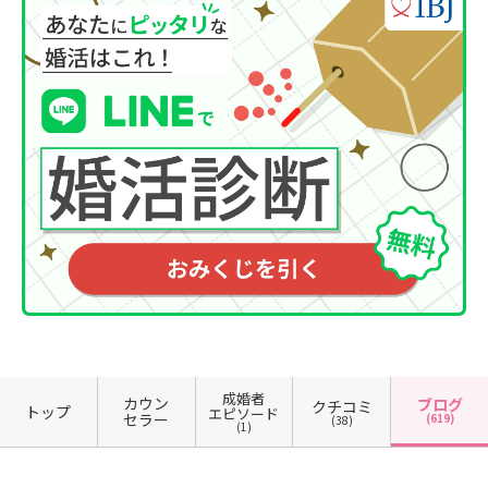
成婚者
カウン
ブログ
クチコミ
トップ
エピソード
セラー
(619)
(38)
(1)