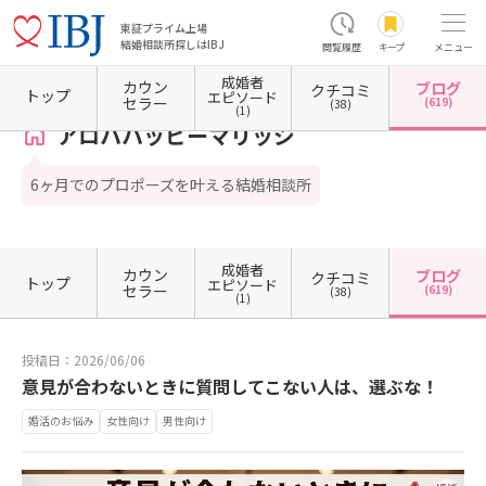
東証プライム上場
結婚相談所探しはIBJ
閲覧履歴
キープ
メニュー
成婚者
カウン
ブログ
クチコミ
ホーム
神奈川県の結婚相談所
神奈川県横浜市
神奈川県横浜市西区
アロハハッピーマ
トップ
エピソード
セラー
(619)
(38)
(1)
アロハハッピーマリッジ
6ヶ月でのプロポーズを叶える結婚相談所
成婚者
カウン
ブログ
クチコミ
トップ
エピソード
セラー
(619)
(38)
(1)
投稿日：2026/06/06
意見が合わないときに質問してこない人は、選ぶな！
婚活のお悩み
女性向け
男性向け