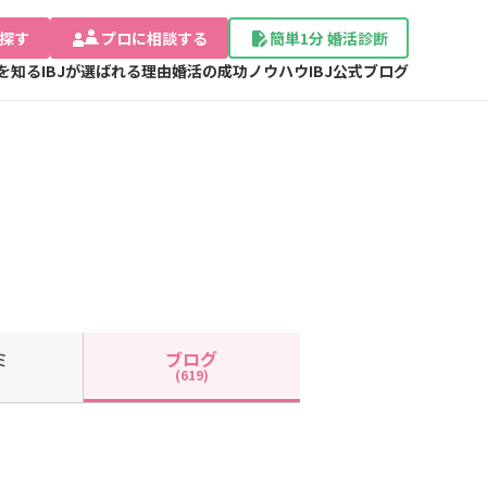
探す
プロに相談する
簡単1分 婚活診断
Jを知る
IBJが選ばれる理由
婚活の成功ノウハウ
IBJ公式ブログ
ミ
ブログ
(619)