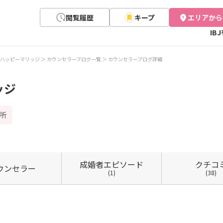
閲覧履歴
キープ
エリアから
IB
ハッピーマリッジ
カウンセラーブログ一覧
カウンセラーブログ詳細
ッジ
所
成婚者
エピソード
クチコ
ウン
セラー
(1)
(38)