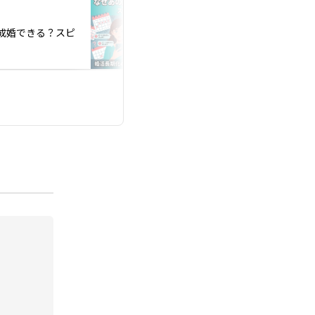
投稿日：2026.07.03
成婚できる？スピ
コンプレックスを最
逆転の心理学婚活術