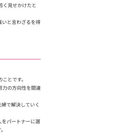
若く見せかけたと
浅いと言わざるを得
のことです。
努力の方向性を間違
夫婦で解決していく
人をパートナーに選
す。