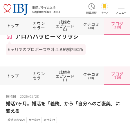
東証プライム上場
結婚相談所探しはIBJ
閲覧履歴
キープ
メニュー
成婚者
カウン
ブログ
クチコミ
ホーム
神奈川県の結婚相談所
神奈川県横浜市
神奈川県横浜市西区
アロハハッピーマ
トップ
エピソード
セラー
(619)
(38)
(1)
アロハハッピーマリッジ
6ヶ月でのプロポーズを叶える結婚相談所
成婚者
カウン
ブログ
クチコミ
トップ
エピソード
セラー
(619)
(38)
(1)
投稿日：2026/05/28
婚活7ヶ月。婚活を「義務」から「自分へのご褒美」に
変える
婚活のお悩み
女性向け
男性向け