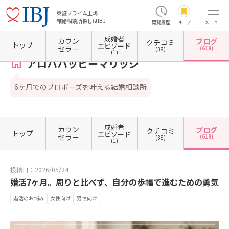
東証プライム上場
結婚相談所探しはIBJ
閲覧履歴
キープ
メニュー
成婚者
カウン
ブログ
クチコミ
ホーム
神奈川県の結婚相談所
神奈川県横浜市
神奈川県横浜市西区
アロハハッピーマ
トップ
エピソード
セラー
(619)
(38)
(1)
アロハハッピーマリッジ
6ヶ月でのプロポーズを叶える結婚相談所
成婚者
カウン
ブログ
クチコミ
トップ
エピソード
セラー
(619)
(38)
(1)
投稿日：2026/05/24
婚活7ヶ月。周りと比べず、自分の歩幅で進むための勇気
婚活のお悩み
女性向け
男性向け