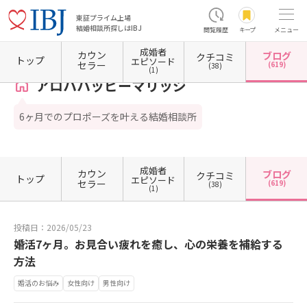
東証プライム上場
結婚相談所探しはIBJ
閲覧履歴
キープ
メニュー
成婚者
カウン
ブログ
クチコミ
ホーム
神奈川県の結婚相談所
神奈川県横浜市
神奈川県横浜市西区
アロハハッピーマ
トップ
エピソード
セラー
(619)
(38)
(1)
アロハハッピーマリッジ
6ヶ月でのプロポーズを叶える結婚相談所
成婚者
カウン
ブログ
クチコミ
トップ
エピソード
セラー
(619)
(38)
(1)
投稿日：2026/05/23
婚活7ヶ月。お見合い疲れを癒し、心の栄養を補給する
方法
婚活のお悩み
女性向け
男性向け