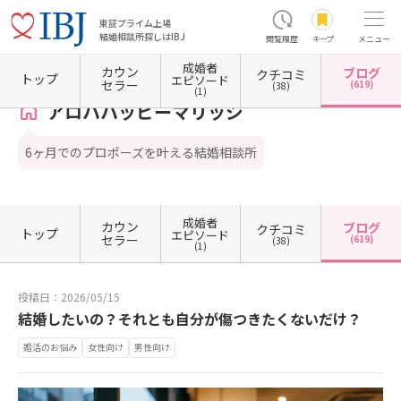
東証プライム上場
結婚相談所探しはIBJ
閲覧履歴
キープ
メニュー
成婚者
カウン
ブログ
クチコミ
ホーム
神奈川県の結婚相談所
神奈川県横浜市
神奈川県横浜市西区
アロハハッピーマ
トップ
エピソード
セラー
(619)
(38)
(1)
アロハハッピーマリッジ
6ヶ月でのプロポーズを叶える結婚相談所
成婚者
カウン
ブログ
クチコミ
トップ
エピソード
セラー
(619)
(38)
(1)
投稿日：2026/05/15
結婚したいの？それとも自分が傷つきたくないだけ？
婚活のお悩み
女性向け
男性向け