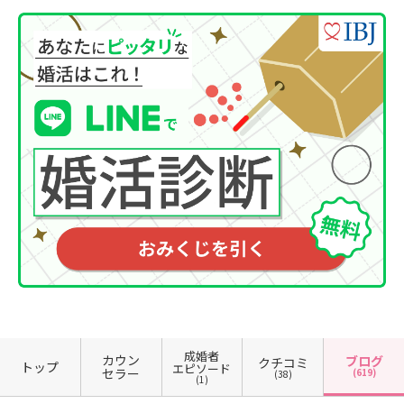
成婚者
カウン
ブログ
クチコミ
トップ
エピソード
セラー
(619)
(38)
(1)