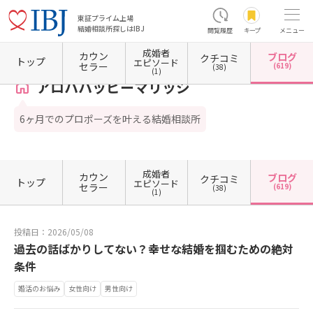
東証プライム上場
結婚相談所探しはIBJ
閲覧履歴
キープ
メニュー
成婚者
カウン
ブログ
クチコミ
ホーム
神奈川県の結婚相談所
神奈川県横浜市
神奈川県横浜市西区
アロハハッピーマ
トップ
エピソード
セラー
(619)
(38)
(1)
アロハハッピーマリッジ
6ヶ月でのプロポーズを叶える結婚相談所
成婚者
カウン
ブログ
クチコミ
トップ
エピソード
セラー
(619)
(38)
(1)
投稿日：2026/05/08
過去の話ばかりしてない？幸せな結婚を掴むための絶対
条件
婚活のお悩み
女性向け
男性向け