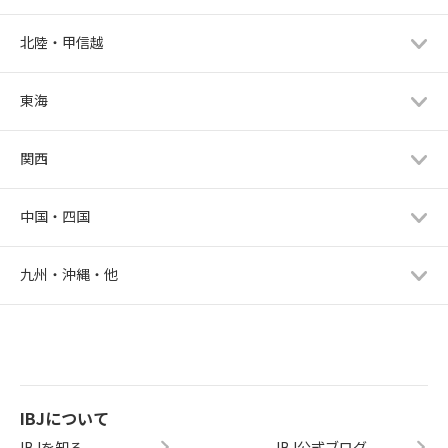
北陸・甲信越
東海
関西
中国・四国
九州・沖縄・他
IBJについて
IBJを知る
IBJ公式ブログ