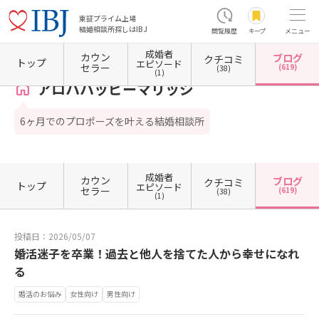
東証プライム上場
結婚相談所探しはIBJ
閲覧履歴
キープ
メニュー
成婚者
カウン
ブログ
クチコミ
ホーム
神奈川県の結婚相談所
神奈川県横浜市
神奈川県横浜市西区
アロハハッピーマ
トップ
エピソード
セラー
(619)
(38)
(1)
アロハハッピーマリッジ
6ヶ月でのプロポーズを叶える結婚相談所
成婚者
カウン
ブログ
クチコミ
トップ
エピソード
セラー
(619)
(38)
(1)
投稿日：2026/05/07
婚活迷子を卒業！過去と他人を捨てた人から幸せになれ
る
婚活のお悩み
女性向け
男性向け