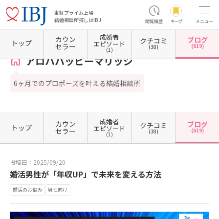
東証プライム上場
結婚相談所探しはIBJ
閲覧履歴
キープ
メニュー
成婚者
カウン
ブログ
クチコミ
ホーム
神奈川県の結婚相談所
神奈川県横浜市
神奈川県横浜市西区
アロハハッピーマ
トップ
エピソード
セラー
(619)
(38)
(1)
アロハハッピーマリッジ
6ヶ月でのプロポーズを叶える結婚相談所
成婚者
カウン
ブログ
クチコミ
トップ
エピソード
セラー
(619)
(38)
(1)
投稿日：2025/09/20
婚活男性が「年収UP」で未来を変える方法
婚活のお悩み
男性向け