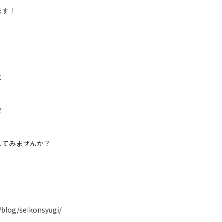
ます！
と
で
してみませんか？
/blog/seikonsyugi/