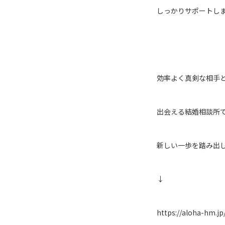
しっかりサポートし
効率よく真剣な相手
出会える結婚相談所
新しい一歩を踏み出
↓
https://aloha-hm.jp