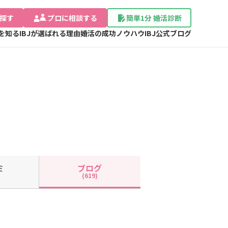
探す
プロに相談する
簡単1分 婚活診断
Jを知る
IBJが選ばれる理由
婚活の成功ノウハウ
IBJ公式ブログ
ミ
ブログ
(619)