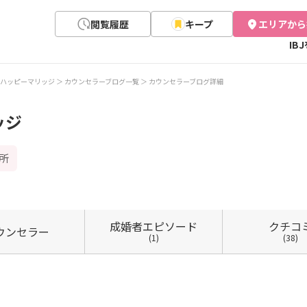
閲覧履歴
キープ
エリアから
IB
ハッピーマリッジ
カウンセラーブログ一覧
カウンセラーブログ詳細
ッジ
所
成婚者
エピソード
クチコ
ウン
セラー
(1)
(38)