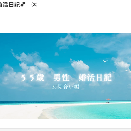
婚活日記💕 ③