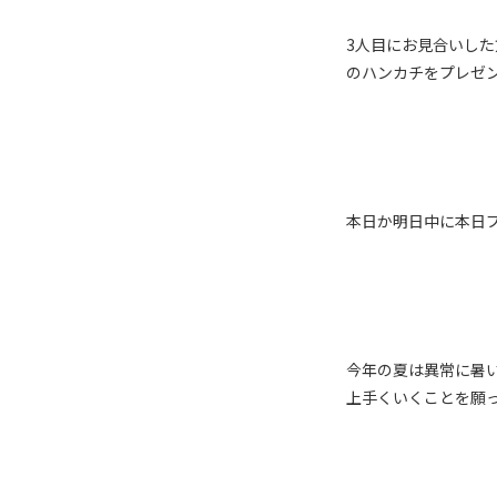
3人目にお見合いし
のハンカチをプレゼ
本日か明日中に本日
今年の夏は異常に暑
上手くいくことを願