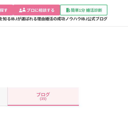
探す
プロに相談する
簡単1分 婚活診断
Jを知る
IBJが選ばれる理由
婚活の成功ノウハウ
IBJ公式ブログ
ブログ
(35)