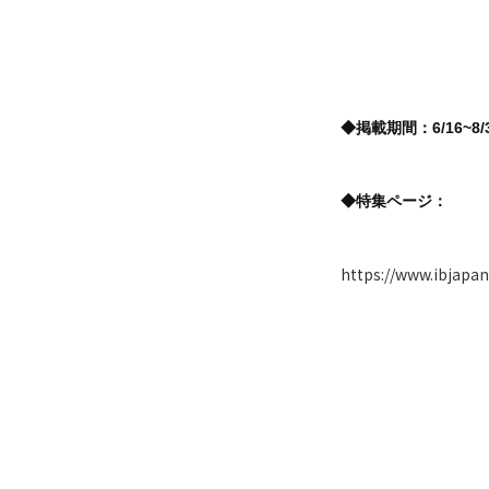
◆掲載期間：6/16~8/
◆特集ページ：
https://www.ibjapan