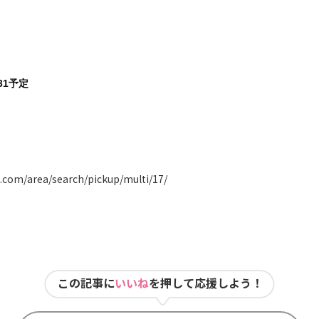
31予定
.com/area/search/pickup/multi/17/
この記事に
いいね
を押して応援しよう！