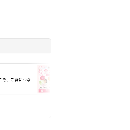
投稿日：2026.07.10
らこそ、ご縁につな
婚活が長引く男性に
【仲人の本音】