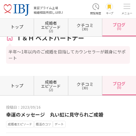
東証プライム上場
結婚相談所探しはIBJ
閲覧履歴
キープ
メニュー
成婚者
ブログ
クチコミ
ホーム
神奈川県の結婚相談所
神奈川県川崎市
神奈川県川崎市高津区
Ｔ＆Ｈ ベスト
トップ
エピソード
(5)
(30)
(2)
Ｔ＆Ｈ ベストパートナー
半年〜1年以内のご成婚を目指してカウンセラーが親身にサポ
ート
成婚者
ブログ
クチコミ
トップ
エピソード
(5)
(30)
(2)
投稿日：2023/09/16
幸運のメッセージ 丸い虹に見守られご成婚
成婚者エピソード
婚活のコツ
デート