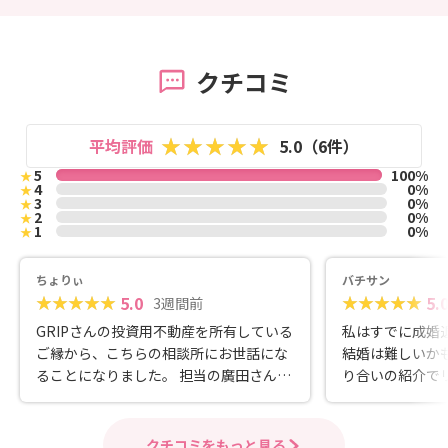
クチコミ
平均評価
5.0（6件）
5
100%
★
4
0%
★
3
0%
★
2
0%
★
1
0%
★
ちょりぃ
バチサン
5.0
5.
3週間前
GRIPさんの投資用不動産を所有している
私はすでに成婚
ご縁から、こちらの相談所にお世話にな
結婚は難しいか
ることになりました。 担当の廣田さん
り合いの紹介で
は、言いにくいことも率直に伝えてくだ
入会しました。
さる方で、優柔不断な私にとってはとて
りで、戸惑いま
も心強く、助かっています。 2026年6月
み親身になりい
クチコミをもっと見る