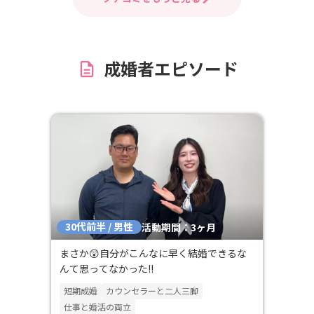
下旬に活動を開始したばかりですが、こ
てくれたので、
れから良いご縁に恵まれることを期待し
婚を希望する方
ています。
みることをお勧
成婚者エピソード
30代前半 / 男性
活動期間：3ヶ月
まさか😲自分がこんなに早く結婚できるな
んて思ってなかった!!
短期成婚
カウンセラーと二人三脚
仕事と婚活の両立