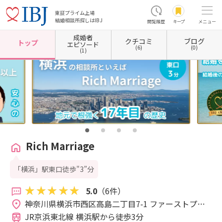
東証プライム上場
結婚相談所探しはIBJ
閲覧履歴
キープ
メニュー
成婚者
クチコミ
ブログ
ホーム
神奈川県の結婚相談所
神奈川県横浜市
神奈川県横浜市西区
Rich Marriage
トップ
エピソード
(6)
(0)
(1)
Rich Marriage
「横浜」駅東口徒歩"3”分
5.0
（6件）
神奈川県横浜市西区高島二丁目7-1 ファーストプレ
イス横浜 2階 
JR京浜東北線 横浜駅から徒歩3分