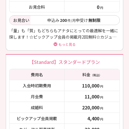
0
お見合料
円
お見合い
申込み
200
申受け
無制限
件/月
「量」も「質」もどちらもアナタにとっての最適解を一緒に
探します！☆ピックアップ会員の掲載月2回無料☆カジュア
ル写真の撮影1回無料☆月1回オンライン面談
もっと見る
【Standard】スタンダードプラン
費用名
料金
（税込）
110,000
入会時初期費用
円
11,000
月会費
円
220,000
成婚料
円
4,400
ピックアップ会員掲載
円