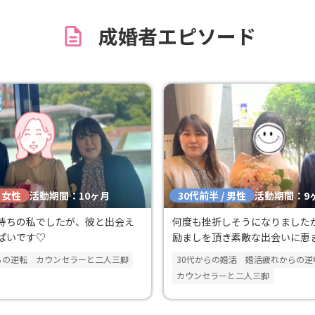
思っています。 活動中はお世話になりま
成婚者エピソード
した。
/ 女性
30代前半 / 男性
活動期間：10ヶ月
活動期間：9
持ちの私でしたが、彼と出会え
何度も挫折しそうになりました
ぱいです♡
励ましを頂き素敵な出会いに恵
た。
らの逆転
カウンセラーと二人三脚
30代からの婚活
婚活疲れからの逆
カウンセラーと二人三脚