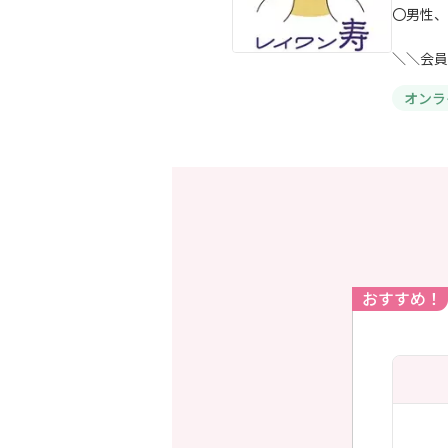
〇男性、
＼＼会員
オンラ
おすすめ！