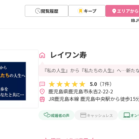
閲覧履歴
キープ
エリアから
IB
レイワン寿
『私の人生』から『私たちの人生』へ…新た
5.0
（7件）
鹿児島県鹿児島市永吉2-22-2 
JR鹿児島本線 鹿児島中央駅から徒歩15
成婚者の声
キャッシュレス
オン