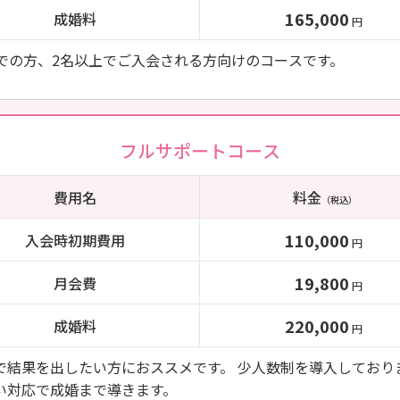
165,000
成婚料
円
までの方、2名以上でご入会される方向けのコースです。
フルサポートコース
費用名
料金
（税込）
110,000
入会時初期費用
円
19,800
月会費
円
220,000
成婚料
円
で結果を出したい方におススメです。 少人数制を導入しており
い対応で成婚まで導きます。