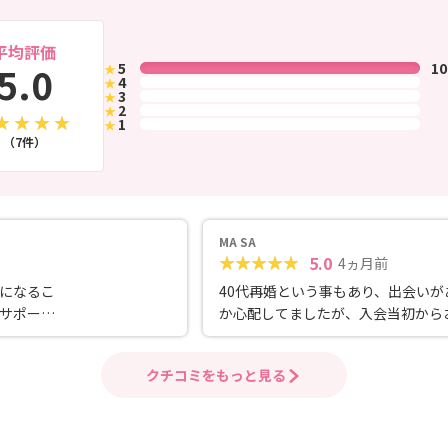
平均評価
5.0
5
1
★
4
★
3
★
2
★
1
★
（7件）
MA SA
5.0
4ヵ月前
になるこ
40代再婚という事もあり、出会いが
サポー
か心配してましたが、入会当初から
合いが多数組めてビックリしました。 
動中、弱音を吐くこともありました
クチコミをもっと見る
当者の方が親身になって相談に乗っ
れたので最後まで諦めずに活動する
出来ました。 今は子供にも恵まれて、決
心して婚活を頑張って良かったと心