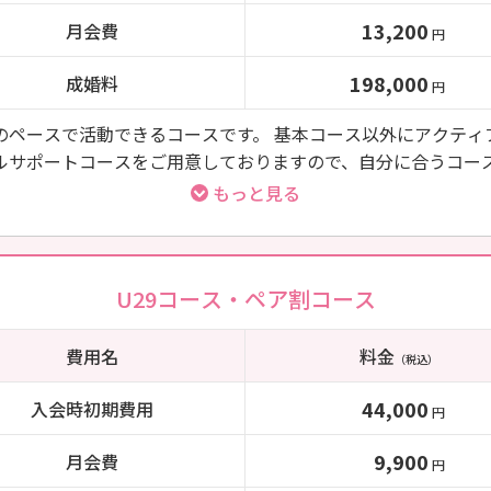
13,200
月会費
円
198,000
成婚料
円
のペースで活動できるコースです。 基本コース以外にアクティ
ルサポートコースをご用意しておりますので、自分に合うコー
ます。
もっと見る
U29コース・ペア割コース
費用名
料金
（税込）
44,000
入会時初期費用
円
9,900
月会費
円