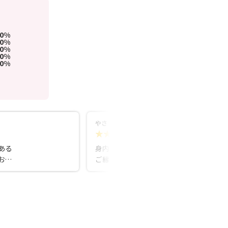
00%
0%
0%
0%
0%
やさ
5.0
5ヵ月前
ある
身内がこちらの相談所で活動し、素敵な
お見
ご縁に恵まれて結婚しました。 担当の方
活
は活動中もとても親身に寄り添っていた
が担
だき、家族としても安心して見守ること
てく
ができました。 本気で結婚を考えている
事が
方には、心からおすすめできる相談所で
す。
から