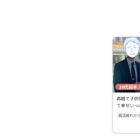
30代前半 
再婚で子供
て幸せいっ
婚活疲れか