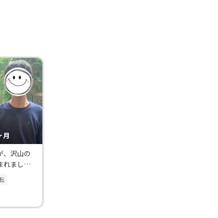
ヶ月
が、沢山の
まれまし
転