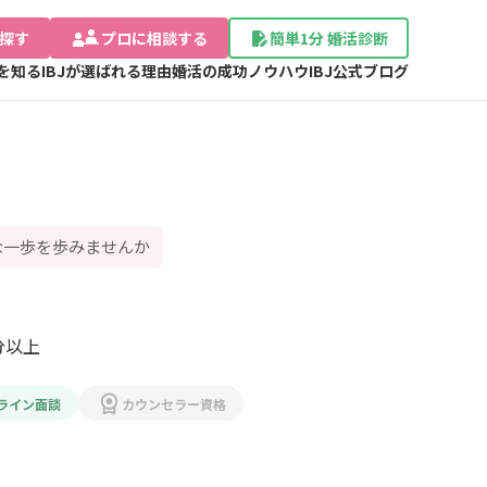
探す
プロに相談する
簡単1分 婚活診断
Jを知る
IBJが選ばれる理由
婚活の成功ノウハウ
IBJ公式ブログ
な一歩を歩みませんか
分以上
ライン面談
カウンセラー資格