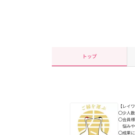
トップ
【レイワ
〇少人数
〇会員様
悩みや
〇成果に