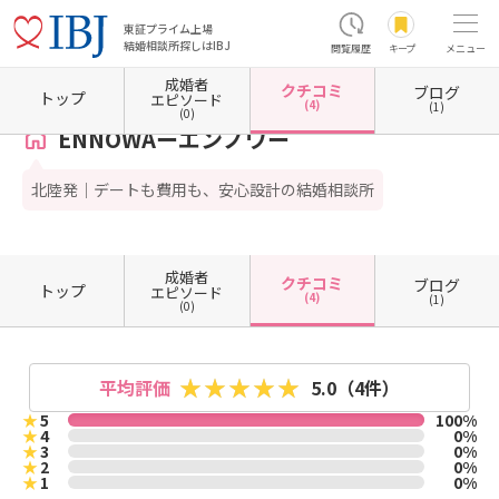
東証プライム上場
結婚相談所探しはIBJ
閲覧履歴
キープ
メニュー
成婚者
クチコミ
ブログ
ホーム
石川県の結婚相談所
石川県金沢市
ENNOWAーエンノワー
クチコミ一覧
トップ
エピソード
(4)
(1)
(0)
ENNOWAーエンノワー
北陸発｜デートも費用も、安心設計の結婚相談所
成婚者
クチコミ
ブログ
トップ
エピソード
(4)
(1)
(0)
平均評価
5.0
（4件）
★
5
100%
★
4
0%
★
3
0%
★
2
0%
★
1
0%