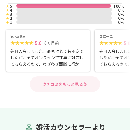
5
100%
★
4
0%
★
3
0%
★
2
0%
★
1
0%
★
Yuka Ito
さにーご
5.0
5.
6ヵ月前
先日入会しました。最初はとても不安で
先日入会しまし
したが、全てオンラインで丁寧に対応し
したが、全てオ
てもらえるので、わざわざ面談に行かな
てもらえるので
くてもいいし、自分の時間を大切にしな
くてもいいし、
がら楽しく婚活をしています。もっと早
がら楽しく婚活
く入れば良かったです。カウンセラーさ
く入れば良かっ
クチコミをもっと見る
んもとても親切です。
んもとても親切
婚活カウンセラーより