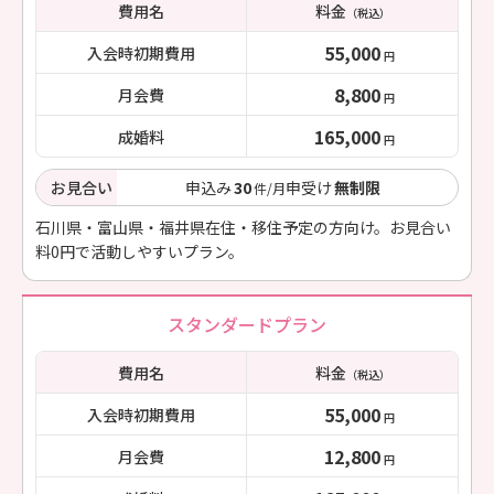
費用名
料金
（税込）
55,000
入会時初期費用
円
8,800
月会費
円
165,000
成婚料
円
お見合い
申込み
30
申受け
無制限
件/月
石川県・富山県・福井県在住・移住予定の方向け。お見合い
料0円で活動しやすいプラン。
スタンダードプラン
費用名
料金
（税込）
55,000
入会時初期費用
円
12,800
月会費
円