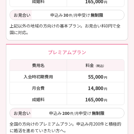
165,000
成婚料
円
お見合い
申込み
30
申受け
無制限
件/月
上記以外の地域の方向けの基本プラン。お見合い料0円で全
国に対応。
プレミアムプラン
費用名
料金
（税込）
55,000
入会時初期費用
円
14,800
月会費
円
165,000
成婚料
円
お見合い
申込み
200
申受け
無制限
件/月
全国の方向けのプレミアムプラン。申込み月200件と積極的
に婚活を進めていきたい方へ。