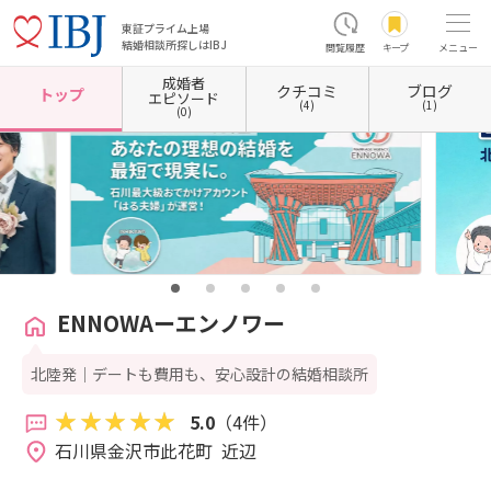
東証プライム上場
結婚相談所探しはIBJ
閲覧履歴
キープ
メニュー
成婚者
クチコミ
ブログ
ホーム
石川県の結婚相談所
石川県金沢市
ENNOWAーエンノワー
トップ
エピソード
(4)
(1)
(0)
ENNOWAーエンノワー
北陸発｜デートも費用も、安心設計の結婚相談所
5.0
（4件）
石川県金沢市此花町  近辺