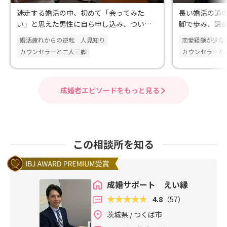
迷走する婚活の中、初めて「会ってみた
長い婚活の道
い」と思えた男性に自ら申し込み、ついに
脚で歩み、諦
出会えた運命のパートナー！
相手と巡り会
婚活疲れからの逆転
人見知り
恋愛経験が少な
カウンセラーと二人三脚
カウンセラーと
成婚者エピソードをもっと見る
この相談所を知る
成婚サポート えい縁
4.8
（57）
茨城県 / つくば市