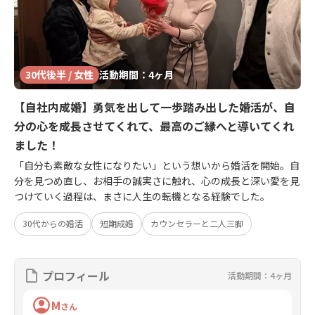
30代後半 / 女性
活動期間：4ヶ月
【自社内成婚】勇気を出して一歩踏み出した婚活が、自
分の心を成長させてくれて、最高のご縁へと導いてくれ
ました！
「自分も素敵な女性になりたい」という想いから婚活を開始。自
分を見つめ直し、お相手の誠実さに触れ、心の成長と深い愛を見
つけていく過程は、まさに人生の転機となる経験でした。
30代からの婚活
短期成婚
カウンセラーと二人三脚
プロフィール
活動期間：4ヶ月
M
さん