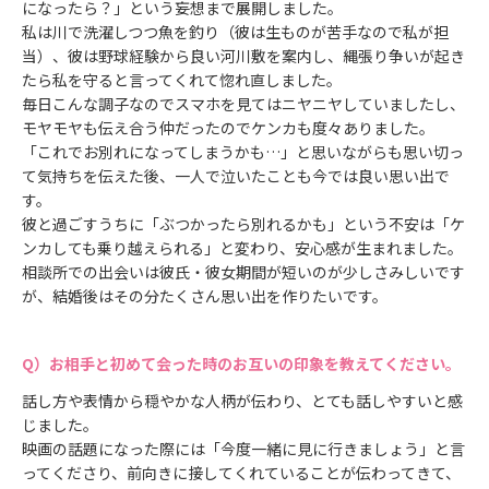
になったら？」という妄想まで展開しました。
私は川で洗濯しつつ魚を釣り（彼は生ものが苦手なので私が担
当）、彼は野球経験から良い河川敷を案内し、縄張り争いが起き
たら私を守ると言ってくれて惚れ直しました。
毎日こんな調子なのでスマホを見てはニヤニヤしていましたし、
モヤモヤも伝え合う仲だったのでケンカも度々ありました。
「これでお別れになってしまうかも…」と思いながらも思い切っ
て気持ちを伝えた後、一人で泣いたことも今では良い思い出で
す。
彼と過ごすうちに「ぶつかったら別れるかも」という不安は「ケ
ンカしても乗り越えられる」と変わり、安心感が生まれました。
相談所での出会いは彼氏・彼女期間が短いのが少しさみしいです
が、結婚後はその分たくさん思い出を作りたいです。
お相手と初めて会った時のお互いの印象を教えてください。
話し方や表情から穏やかな人柄が伝わり、とても話しやすいと感
じました。
映画の話題になった際には「今度一緒に見に行きましょう」と言
ってくださり、前向きに接してくれていることが伝わってきて、