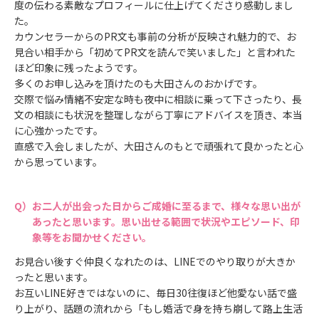
度の伝わる素敵なプロフィールに仕上げてくださり感動しまし
た。
カウンセラーからのPR文も事前の分析が反映され魅力的で、お
見合い相手から「初めてPR文を読んで笑いました」と言われた
ほど印象に残ったようです。
多くのお申し込みを頂けたのも大田さんのおかげです。
交際で悩み情緒不安定な時も夜中に相談に乗って下さったり、長
文の相談にも状況を整理しながら丁寧にアドバイスを頂き、本当
に心強かったです。
直感で入会しましたが、大田さんのもとで頑張れて良かったと心
から思っています。
お二人が出会った日からご成婚に至るまで、様々な思い出が
あったと思います。思い出せる範囲で状況やエピソード、印
象等をお聞かせください。
お見合い後すぐ仲良くなれたのは、LINEでのやり取りが大きか
ったと思います。
お互いLINE好きではないのに、毎日30往復ほど他愛ない話で盛
り上がり、話題の流れから「もし婚活で身を持ち崩して路上生活