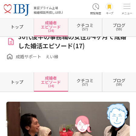
東証プライム上場
結婚相談所探しはIBJ
閲覧履歴
キープ
メニュー
成婚者
クチコミ
ブログ
ホーム
茨城県の結婚相談所
茨城県つくば市
成婚サポート えい縁
成婚者エピソード
トップ
エピソード
(57)
(59)
(24)
30代後半の事務職の女性が4ヶ月で成婚
した婚活エピソード(17)
成婚サポート えい縁
成婚者
クチコミ
ブログ
トップ
エピソード
(57)
(59)
(24)